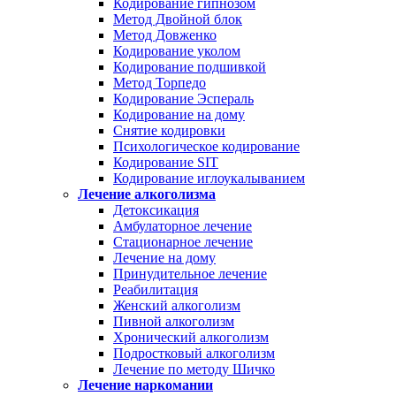
Кодирование гипнозом
Метод Двойной блок
Метод Довженко
Кодирование уколом
Кодирование подшивкой
Метод Торпедо
Кодирование Эспераль
Кодирование на дому
Снятие кодировки
Психологическое кодирование
Кодирование SIT
Кодирование иглоукалыванием
Лечение алкоголизма
Детоксикация
Амбулаторное лечение
Стационарное лечение
Лечение на дому
Принудительное лечение
Реабилитация
Женский алкоголизм
Пивной алкоголизм
Хронический алкоголизм
Подростковый алкоголизм
Лечение по методу Шичко
Лечение наркомании