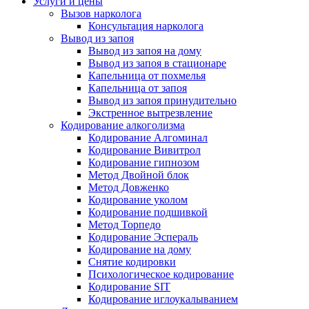
Услуги и цены
Вызов нарколога
Консультация нарколога
Вывод из запоя
Вывод из запоя на дому
Вывод из запоя в стационаре
Капельница от похмелья
Капельница от запоя
Вывод из запоя принудительно
Экстренное вытрезвление
Кодирование алкоголизма
Кодирование Алгоминал
Кодирование Вивитрол
Кодирование гипнозом
Метод Двойной блок
Метод Довженко
Кодирование уколом
Кодирование подшивкой
Метод Торпедо
Кодирование Эспераль
Кодирование на дому
Снятие кодировки
Психологическое кодирование
Кодирование SIT
Кодирование иглоукалыванием