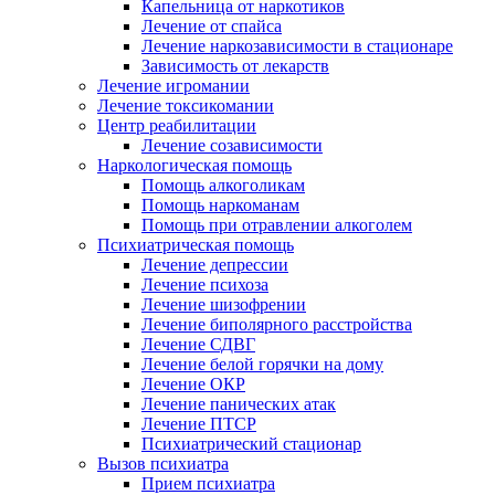
Капельница от наркотиков
Лечение от спайса
Лечение наркозависимости в стационаре
Зависимость от лекарств
Лечение игромании
Лечение токсикомании
Центр реабилитации
Лечение созависимости
Наркологическая помощь
Помощь алкоголикам
Помощь наркоманам
Помощь при отравлении алкоголем
Психиатрическая помощь
Лечение депрессии
Лечение психоза
Лечение шизофрении
Лечение биполярного расстройства
Лечение СДВГ
Лечение белой горячки на дому
Лечение ОКР
Лечение панических атак
Лечение ПТСР
Психиатрический стационар
Вызов психиатра
Прием психиатра