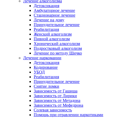
Лечение алкоголизма
Детоксикация
Амбулаторное лечение
Стационарное лечение
Лечение на дому
Принудительное лечение
Реабилитация
Женский алкоголизм
Пивной алкоголизм
Хронический алкоголизм
Подростковый алкоголизм
Лечение по методу Шичко
Лечение наркомании
Детоксикация
Кодирование
УБОД
Реабилитация
Принудительное лечение
Снятие ломки
Зависимость от Гашиша
Зависимость от Лирики
Зависимость от Метадона
Зависимость от Мефедрона
Солевая зависимость
Помощь при отравлении наркотиками