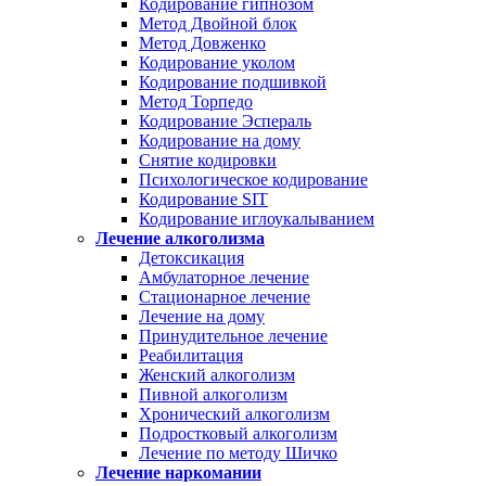
Кодирование гипнозом
Метод Двойной блок
Метод Довженко
Кодирование уколом
Кодирование подшивкой
Метод Торпедо
Кодирование Эспераль
Кодирование на дому
Снятие кодировки
Психологическое кодирование
Кодирование SIT
Кодирование иглоукалыванием
Лечение алкоголизма
Детоксикация
Амбулаторное лечение
Стационарное лечение
Лечение на дому
Принудительное лечение
Реабилитация
Женский алкоголизм
Пивной алкоголизм
Хронический алкоголизм
Подростковый алкоголизм
Лечение по методу Шичко
Лечение наркомании