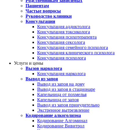
Родственникам зависимых
Пациентам
Частые вопросы
Руководство клиники
Консультации
Консультация аддиктолога
Консультация токсиколога
Консультация психотерапевта
Консультация сексолога
Консультация семейного психолога
Консультация клинического психолога
Консультация психолога
Услуги и цены
Вызов нарколога
Консультация нарколога
Вывод из запоя
Вывод из запоя на дому
Вывод из запоя в стационаре
Капельница от похмелья
Капельница от запоя
Вывод из запоя принудительно
Экстренное вытрезвление
Кодирование алкоголизма
Кодирование Алгоминал
Кодирование Вивитрол