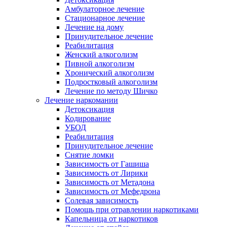
Амбулаторное лечение
Стационарное лечение
Лечение на дому
Принудительное лечение
Реабилитация
Женский алкоголизм
Пивной алкоголизм
Хронический алкоголизм
Подростковый алкоголизм
Лечение по методу Шичко
Лечение наркомании
Детоксикация
Кодирование
УБОД
Реабилитация
Принудительное лечение
Снятие ломки
Зависимость от Гашиша
Зависимость от Лирики
Зависимость от Метадона
Зависимость от Мефедрона
Солевая зависимость
Помощь при отравлении наркотиками
Капельница от наркотиков