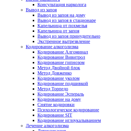
Консультация нарколога
Вывод из запоя
Вывод из запоя на дому
Вывод из запоя в стационаре
Капельница от похмелья
Капельница от запоя
Вывод из запоя принудительно
Экстренное вытрезвление
Кодирование алкоголизма
Кодирование Алгоминал
Кодирование Вивитрол
Кодирование гипнозом
Метод Двойной блок
Метод Довженко
Кодирование уколом
Кодирование подшивкой
Метод Торпедо
Кодирование Эспераль
Кодирование на дому
Снятие кодировки
Психологическое кодирование
Кодирование SIT
Кодирование иглоукалыванием
Лечение алкоголизма
Детоксикация