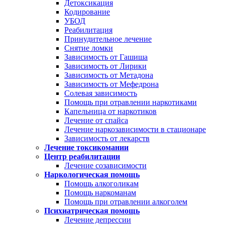
Детоксикация
Кодирование
УБОД
Реабилитация
Принудительное лечение
Снятие ломки
Зависимость от Гашиша
Зависимость от Лирики
Зависимость от Метадона
Зависимость от Мефедрона
Солевая зависимость
Помощь при отравлении наркотиками
Капельница от наркотиков
Лечение от спайса
Лечение наркозависимости в стационаре
Зависимость от лекарств
Лечение токсикомании
Центр реабилитации
Лечение созависимости
Наркологическая помощь
Помощь алкоголикам
Помощь наркоманам
Помощь при отравлении алкоголем
Психиатрическая помощь
Лечение депрессии