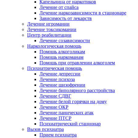
Капельница от наркотиков
Лечение от спайса
Лечение наркозависимости в стационаре
Зависимость от лекарств
Лечение игромании
Лечение токсикомании
Центр реабилитации
Лечение созависимости
Наркологическая помощь
Помощь алкоголикам
Помощь наркоманам
Помощь при отравлении алкоголем
Психиатрическая помощь
Лечение депрессии
Лечение психоза
Лечение шизофрении
Лечение биполярного расстройства
Лечение СДВГ
Лечение белой горячки на дому
Лечение ОКР
Лечение панических атак
Лечение ПТСР
Психиатрический стационар
Вызов психиатра
Прием психиатра