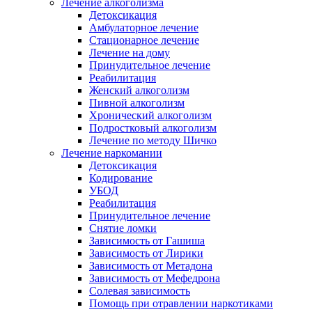
Лечение алкоголизма
Детоксикация
Амбулаторное лечение
Стационарное лечение
Лечение на дому
Принудительное лечение
Реабилитация
Женский алкоголизм
Пивной алкоголизм
Хронический алкоголизм
Подростковый алкоголизм
Лечение по методу Шичко
Лечение наркомании
Детоксикация
Кодирование
УБОД
Реабилитация
Принудительное лечение
Снятие ломки
Зависимость от Гашиша
Зависимость от Лирики
Зависимость от Метадона
Зависимость от Мефедрона
Солевая зависимость
Помощь при отравлении наркотиками