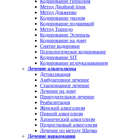
Кодирование гипнозом
Метод Двойной блок
Метод Довженко
Кодирование уколом
Кодирование подшивкой
Метод Торпедо
Кодирование Эспераль
Кодирование на дому
Снятие кодировки
Психологическое кодирование
Кодирование SIT
Кодирование иглоукалыванием
Лечение алкоголизма
Детоксикация
Амбулаторное лечение
Стационарное лечение
Лечение на дому
Принудительное лечение
Реабилитация
Женский алкоголизм
Пивной алкоголизм
Хронический алкоголизм
Подростковый алкоголизм
Лечение по методу Шичко
Лечение наркомании