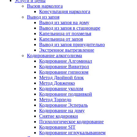
Услуги и цены
Вызов нарколога
Консультация нарколога
Вывод из запоя
Вывод из запоя на дому
Вывод из запоя в стационаре
Капельница от похмелья
Капельница от запоя
Вывод из запоя принудительно
Экстренное вытрезвление
Кодирование алкоголизма
Кодирование Алгоминал
Кодирование Вивитрол
Кодирование гипнозом
Метод Двойной блок
Метод Довженко
Кодирование уколом
Кодирование подшивкой
Метод Торпедо
Кодирование Эспераль
Кодирование на дому
Снятие кодировки
Психологическое кодирование
Кодирование SIT
Кодирование иглоукалыванием