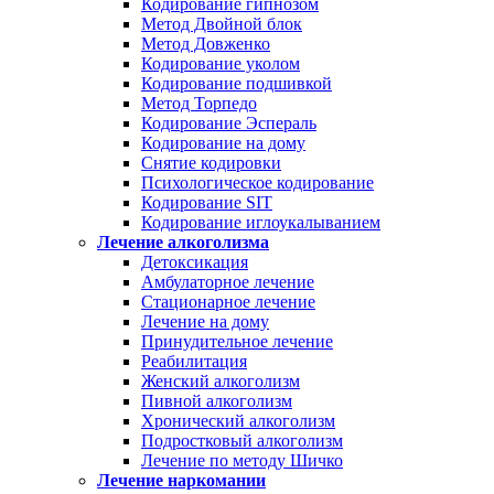
Кодирование гипнозом
Метод Двойной блок
Метод Довженко
Кодирование уколом
Кодирование подшивкой
Метод Торпедо
Кодирование Эспераль
Кодирование на дому
Снятие кодировки
Психологическое кодирование
Кодирование SIT
Кодирование иглоукалыванием
Лечение алкоголизма
Детоксикация
Амбулаторное лечение
Стационарное лечение
Лечение на дому
Принудительное лечение
Реабилитация
Женский алкоголизм
Пивной алкоголизм
Хронический алкоголизм
Подростковый алкоголизм
Лечение по методу Шичко
Лечение наркомании