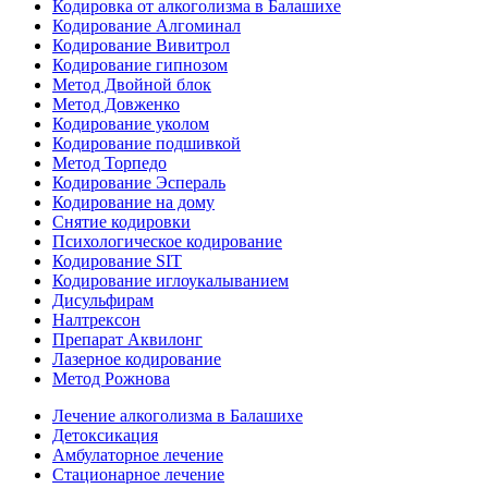
Кодировка от алкоголизма в Балашихе
Кодирование Алгоминал
Кодирование Вивитрол
Кодирование гипнозом
Метод Двойной блок
Метод Довженко
Кодирование уколом
Кодирование подшивкой
Метод Торпедо
Кодирование Эспераль
Кодирование на дому
Снятие кодировки
Психологическое кодирование
Кодирование SIT
Кодирование иглоукалыванием
Дисульфирам
Налтрексон
Препарат Аквилонг
Лазерное кодирование
Метод Рожнова
Лечение алкоголизма в Балашихе
Детоксикация
Амбулаторное лечение
Стационарное лечение