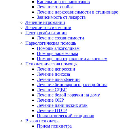
Капельница от наркотиков
Лечение от спайса
Лечение наркозависимости в стационаре
Зависимость от лекарств
Лечение игромании
Лечение токсикомании
Центр реабилитации
Лечение созависимости
Наркологическая помощь
Помощь алкоголикам
Помощь наркоманам
Помощь при отравлении алкоголем
Психиатрическая помощь
Лечение депрессии
Лечение психоза
Лечение шизофрении
Лечение биполярного расстройства
Лечение СДВГ
Лечение белой горячки на дому
Лечение ОКР
Лечение панических атак
Лечение ПТСР
Психиатрический стационар
Вызов психиатра
Прием психиатра