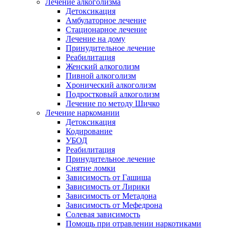
Лечение алкоголизма
Детоксикация
Амбулаторное лечение
Стационарное лечение
Лечение на дому
Принудительное лечение
Реабилитация
Женский алкоголизм
Пивной алкоголизм
Хронический алкоголизм
Подростковый алкоголизм
Лечение по методу Шичко
Лечение наркомании
Детоксикация
Кодирование
УБОД
Реабилитация
Принудительное лечение
Снятие ломки
Зависимость от Гашиша
Зависимость от Лирики
Зависимость от Метадона
Зависимость от Мефедрона
Солевая зависимость
Помощь при отравлении наркотиками