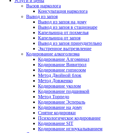
Услуги и цены
Вызов нарколога
Консультация нарколога
Вывод из запоя
Вывод из запоя на дому
Вывод из запоя в стационаре
Капельница от похмелья
Капельница от запоя
Вывод из запоя принудительно
Экстренное вытрезвление
Кодирование алкоголизма
Кодирование Алгоминал
Кодирование Вивитрол
Кодирование гипнозом
Метод Двойной блок
Метод Довженко
Кодирование уколом
Кодирование подшивкой
Метод Торпедо
Кодирование Эспераль
Кодирование на дому
Снятие кодировки
Психологическое кодирование
Кодирование SIT
Кодирование иглоукалыванием