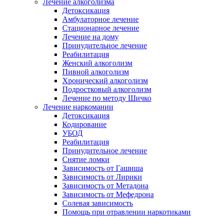
Лечение алкоголизма
Детоксикация
Амбулаторное лечение
Стационарное лечение
Лечение на дому
Принудительное лечение
Реабилитация
Женский алкоголизм
Пивной алкоголизм
Хронический алкоголизм
Подростковый алкоголизм
Лечение по методу Шичко
Лечение наркомании
Детоксикация
Кодирование
УБОД
Реабилитация
Принудительное лечение
Снятие ломки
Зависимость от Гашиша
Зависимость от Лирики
Зависимость от Метадона
Зависимость от Мефедрона
Солевая зависимость
Помощь при отравлении наркотиками