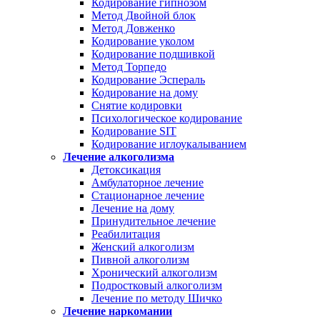
Кодирование гипнозом
Метод Двойной блок
Метод Довженко
Кодирование уколом
Кодирование подшивкой
Метод Торпедо
Кодирование Эспераль
Кодирование на дому
Снятие кодировки
Психологическое кодирование
Кодирование SIT
Кодирование иглоукалыванием
Лечение алкоголизма
Детоксикация
Амбулаторное лечение
Стационарное лечение
Лечение на дому
Принудительное лечение
Реабилитация
Женский алкоголизм
Пивной алкоголизм
Хронический алкоголизм
Подростковый алкоголизм
Лечение по методу Шичко
Лечение наркомании