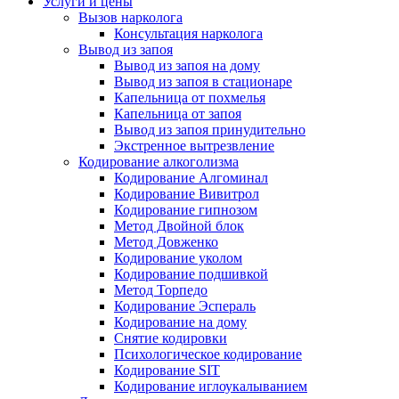
Услуги и цены
Вызов нарколога
Консультация нарколога
Вывод из запоя
Вывод из запоя на дому
Вывод из запоя в стационаре
Капельница от похмелья
Капельница от запоя
Вывод из запоя принудительно
Экстренное вытрезвление
Кодирование алкоголизма
Кодирование Алгоминал
Кодирование Вивитрол
Кодирование гипнозом
Метод Двойной блок
Метод Довженко
Кодирование уколом
Кодирование подшивкой
Метод Торпедо
Кодирование Эспераль
Кодирование на дому
Снятие кодировки
Психологическое кодирование
Кодирование SIT
Кодирование иглоукалыванием