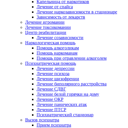
Капельница от наркотиков
Лечение от спайса
Лечение наркозависимости в стационаре
Зависимость от лекарств
Лечение игромании
Лечение токсикомании
Центр реабилитации
Лечение созависимости
Наркологическая помощь
Помощь алкоголикам
Помощь наркоманам
Помощь при отравлении алкоголем
Психиатрическая помощь
Лечение депрессии
Лечение психоза
Лечение шизофрении
Лечение биполярного расстройства
Лечение СДВГ
Лечение белой горячки на дому
Лечение ОКР
Лечение панических атак
Лечение ПТСР
Психиатрический стационар
Вызов психиатра
Прием психиатра