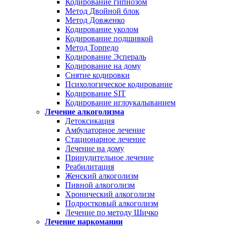
Кодирование гипнозом
Метод Двойной блок
Метод Довженко
Кодирование уколом
Кодирование подшивкой
Метод Торпедо
Кодирование Эспераль
Кодирование на дому
Снятие кодировки
Психологическое кодирование
Кодирование SIT
Кодирование иглоукалыванием
Лечение алкоголизма
Детоксикация
Амбулаторное лечение
Стационарное лечение
Лечение на дому
Принудительное лечение
Реабилитация
Женский алкоголизм
Пивной алкоголизм
Хронический алкоголизм
Подростковый алкоголизм
Лечение по методу Шичко
Лечение наркомании