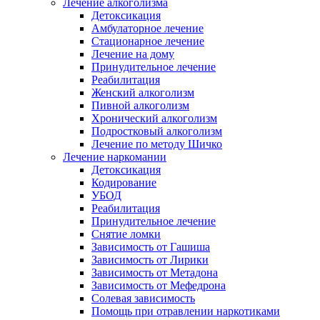
Лечение алкоголизма
Детоксикация
Амбулаторное лечение
Стационарное лечение
Лечение на дому
Принудительное лечение
Реабилитация
Женский алкоголизм
Пивной алкоголизм
Хронический алкоголизм
Подростковый алкоголизм
Лечение по методу Шичко
Лечение наркомании
Детоксикация
Кодирование
УБОД
Реабилитация
Принудительное лечение
Снятие ломки
Зависимость от Гашиша
Зависимость от Лирики
Зависимость от Метадона
Зависимость от Мефедрона
Солевая зависимость
Помощь при отравлении наркотиками