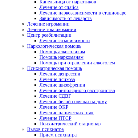
Капельница от наркотиков
Лечение от спайса
Лечение наркозависимости в стационаре
Зависимость от лекарств
Лечение игромании
Лечение токсикомании
Центр реабилитации
Лечение созависимости
Наркологическая помощь
Помощь алкоголикам
Помощь наркоманам
Помощь при отравлении алкоголем
Психиатрическая помощь
Лечение депрессии
Лечение психоза
Лечение шизофрении
Лечение биполярного расстройства
Лечение СДВГ
Лечение белой горячки на дому
Лечение ОКР
Лечение панических атак
Лечение ПТСР
Психиатрический стационар
Вызов психиатра
Прием психиатра