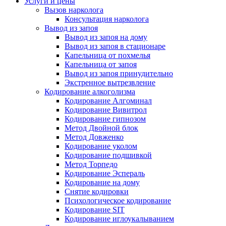
Услуги и цены
Вызов нарколога
Консультация нарколога
Вывод из запоя
Вывод из запоя на дому
Вывод из запоя в стационаре
Капельница от похмелья
Капельница от запоя
Вывод из запоя принудительно
Экстренное вытрезвление
Кодирование алкоголизма
Кодирование Алгоминал
Кодирование Вивитрол
Кодирование гипнозом
Метод Двойной блок
Метод Довженко
Кодирование уколом
Кодирование подшивкой
Метод Торпедо
Кодирование Эспераль
Кодирование на дому
Снятие кодировки
Психологическое кодирование
Кодирование SIT
Кодирование иглоукалыванием