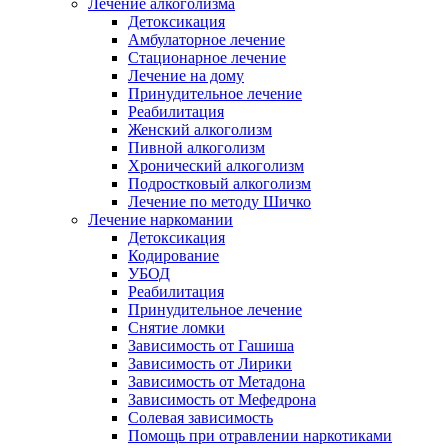
Лечение алкоголизма
Детоксикация
Амбулаторное лечение
Стационарное лечение
Лечение на дому
Принудительное лечение
Реабилитация
Женский алкоголизм
Пивной алкоголизм
Хронический алкоголизм
Подростковый алкоголизм
Лечение по методу Шичко
Лечение наркомании
Детоксикация
Кодирование
УБОД
Реабилитация
Принудительное лечение
Снятие ломки
Зависимость от Гашиша
Зависимость от Лирики
Зависимость от Метадона
Зависимость от Мефедрона
Солевая зависимость
Помощь при отравлении наркотиками