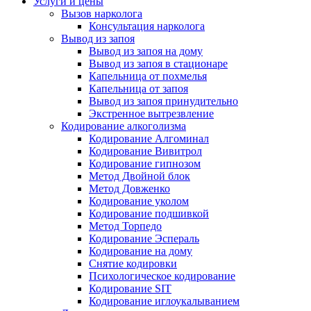
Услуги и цены
Вызов нарколога
Консультация нарколога
Вывод из запоя
Вывод из запоя на дому
Вывод из запоя в стационаре
Капельница от похмелья
Капельница от запоя
Вывод из запоя принудительно
Экстренное вытрезвление
Кодирование алкоголизма
Кодирование Алгоминал
Кодирование Вивитрол
Кодирование гипнозом
Метод Двойной блок
Метод Довженко
Кодирование уколом
Кодирование подшивкой
Метод Торпедо
Кодирование Эспераль
Кодирование на дому
Снятие кодировки
Психологическое кодирование
Кодирование SIT
Кодирование иглоукалыванием