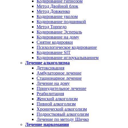
Кодирование гипнозом
Метод Двойной блок
Метод Довженко
Кодирование уколом
Кодирование подшивкой
Метод Торпедо
Кодирование Эспераль
Кодирование на дому
Снятие кодировки
Психологическое кодирование
Кодирование SIT
Кодирование иглоукалыванием
Лечение алкоголизма
Детоксикация
Амбулаторное лечение
Стационарное лечение
Лечение на дому
Принудительное лечение
Реабилитация
Женский алкоголизм
Пивной алкоголизм
Хронический алкоголизм
Подростковый алкоголизм
Лечение по методу Шичко
Лечение наркомании