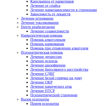
Капельница от наркотиков
Лечение от спайса
Лечение наркозависимости в стационаре
Зависимость от лекарств
Лечение игромании
Лечение токсикомании
Центр реабилитации
Лечение созависимости
Наркологическая помощь
Помощь алкоголикам
Помощь наркоманам
Помощь при отравлении алкоголем
Психиатрическая помощь
Лечение депрессии
Лечение психоза
Лечение шизофрении
Лечение биполярного расстройства
Лечение СДВГ
Лечение белой горячки на дому
Лечение ОКР
Лечение панических атак
Лечение ПТСР
Психиатрический стационар
Вызов психиатра
Прием психиатра