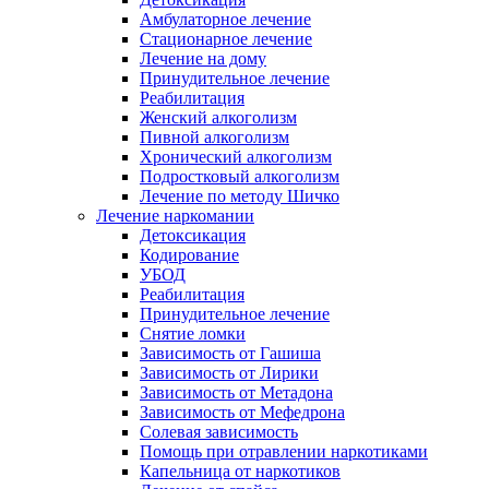
Амбулаторное лечение
Стационарное лечение
Лечение на дому
Принудительное лечение
Реабилитация
Женский алкоголизм
Пивной алкоголизм
Хронический алкоголизм
Подростковый алкоголизм
Лечение по методу Шичко
Лечение наркомании
Детоксикация
Кодирование
УБОД
Реабилитация
Принудительное лечение
Снятие ломки
Зависимость от Гашиша
Зависимость от Лирики
Зависимость от Метадона
Зависимость от Мефедрона
Солевая зависимость
Помощь при отравлении наркотиками
Капельница от наркотиков