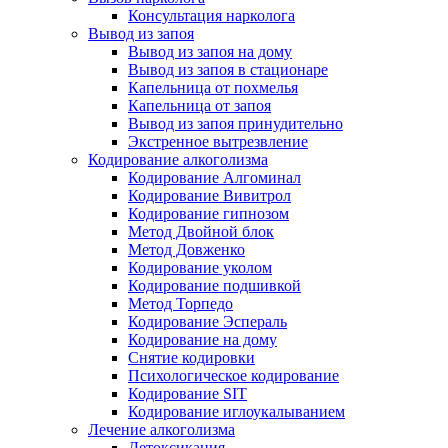
Консультация нарколога
Вывод из запоя
Вывод из запоя на дому
Вывод из запоя в стационаре
Капельница от похмелья
Капельница от запоя
Вывод из запоя принудительно
Экстренное вытрезвление
Кодирование алкоголизма
Кодирование Алгоминал
Кодирование Вивитрол
Кодирование гипнозом
Метод Двойной блок
Метод Довженко
Кодирование уколом
Кодирование подшивкой
Метод Торпедо
Кодирование Эспераль
Кодирование на дому
Снятие кодировки
Психологическое кодирование
Кодирование SIT
Кодирование иглоукалыванием
Лечение алкоголизма
Детоксикация