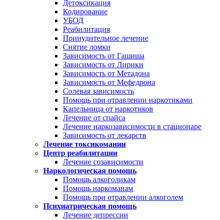
Детоксикация
Кодирование
УБОД
Реабилитация
Принудительное лечение
Снятие ломки
Зависимость от Гашиша
Зависимость от Лирики
Зависимость от Метадона
Зависимость от Мефедрона
Солевая зависимость
Помощь при отравлении наркотиками
Капельница от наркотиков
Лечение от спайса
Лечение наркозависимости в стационаре
Зависимость от лекарств
Лечение токсикомании
Центр реабилитации
Лечение созависимости
Наркологическая помощь
Помощь алкоголикам
Помощь наркоманам
Помощь при отравлении алкоголем
Психиатрическая помощь
Лечение депрессии