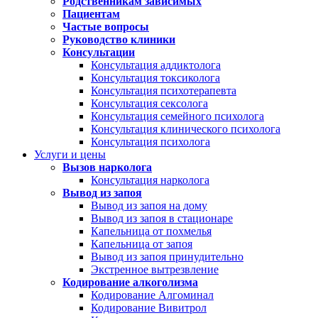
Родственникам зависимых
Пациентам
Частые вопросы
Руководство клиники
Консультации
Консультация аддиктолога
Консультация токсиколога
Консультация психотерапевта
Консультация сексолога
Консультация семейного психолога
Консультация клинического психолога
Консультация психолога
Услуги и цены
Вызов нарколога
Консультация нарколога
Вывод из запоя
Вывод из запоя на дому
Вывод из запоя в стационаре
Капельница от похмелья
Капельница от запоя
Вывод из запоя принудительно
Экстренное вытрезвление
Кодирование алкоголизма
Кодирование Алгоминал
Кодирование Вивитрол