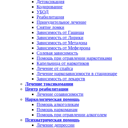
Детоксикация
Кодирование
УБОД
Реабилитация
Принудительное лечение
Снятие ломки
Зависимость от Гашиша
Зависимость от Лирики
Зависимость от Метадона
Зависимость от Мефедрона
Солевая зависимость
Помощь при отравлении наркотиками
Капельница от наркотиков
Лечение от спайса
Лечение наркозависимости в стационаре
Зависимость от лекарств
Лечение токсикомании
Центр реабилитации
Лечение созависимости
Наркологическая помощь
Помощь алкоголикам
Помощь наркоманам
Помощь при отравлении алкоголем
Психиатрическая помощь
Лечение депрессии