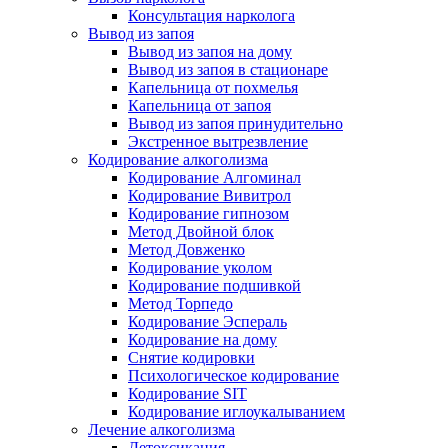
Консультация нарколога
Вывод из запоя
Вывод из запоя на дому
Вывод из запоя в стационаре
Капельница от похмелья
Капельница от запоя
Вывод из запоя принудительно
Экстренное вытрезвление
Кодирование алкоголизма
Кодирование Алгоминал
Кодирование Вивитрол
Кодирование гипнозом
Метод Двойной блок
Метод Довженко
Кодирование уколом
Кодирование подшивкой
Метод Торпедо
Кодирование Эспераль
Кодирование на дому
Снятие кодировки
Психологическое кодирование
Кодирование SIT
Кодирование иглоукалыванием
Лечение алкоголизма
Детоксикация