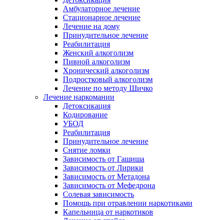
Амбулаторное лечение
Стационарное лечение
Лечение на дому
Принудительное лечение
Реабилитация
Женский алкоголизм
Пивной алкоголизм
Хронический алкоголизм
Подростковый алкоголизм
Лечение по методу Шичко
Лечение наркомании
Детоксикация
Кодирование
УБОД
Реабилитация
Принудительное лечение
Снятие ломки
Зависимость от Гашиша
Зависимость от Лирики
Зависимость от Метадона
Зависимость от Мефедрона
Солевая зависимость
Помощь при отравлении наркотиками
Капельница от наркотиков