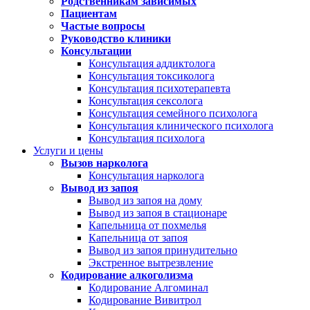
Родственникам зависимых
Пациентам
Частые вопросы
Руководство клиники
Консультации
Консультация аддиктолога
Консультация токсиколога
Консультация психотерапевта
Консультация сексолога
Консультация семейного психолога
Консультация клинического психолога
Консультация психолога
Услуги и цены
Вызов нарколога
Консультация нарколога
Вывод из запоя
Вывод из запоя на дому
Вывод из запоя в стационаре
Капельница от похмелья
Капельница от запоя
Вывод из запоя принудительно
Экстренное вытрезвление
Кодирование алкоголизма
Кодирование Алгоминал
Кодирование Вивитрол