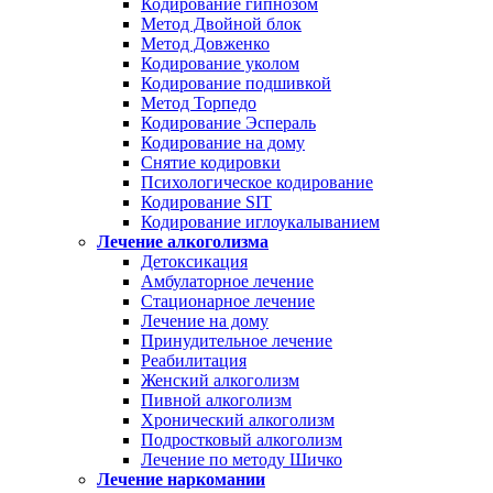
Кодирование гипнозом
Метод Двойной блок
Метод Довженко
Кодирование уколом
Кодирование подшивкой
Метод Торпедо
Кодирование Эспераль
Кодирование на дому
Снятие кодировки
Психологическое кодирование
Кодирование SIT
Кодирование иглоукалыванием
Лечение алкоголизма
Детоксикация
Амбулаторное лечение
Стационарное лечение
Лечение на дому
Принудительное лечение
Реабилитация
Женский алкоголизм
Пивной алкоголизм
Хронический алкоголизм
Подростковый алкоголизм
Лечение по методу Шичко
Лечение наркомании